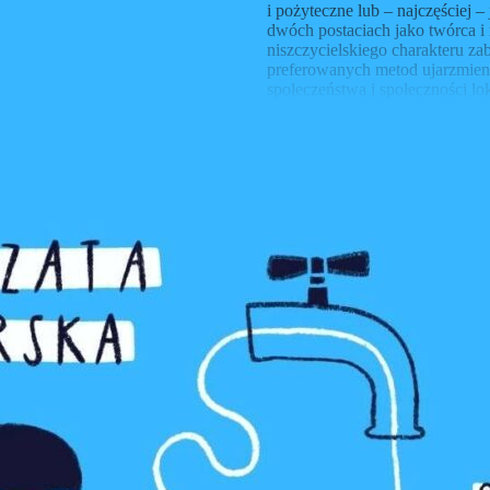
ządowymi i muzeach w
i pożyteczne lub – najczęściej –
i. Obecnie prowadzi grant
dwóch postaciach jako twórca i 
e nadmiaru, braku i
niszczycielskiego charakteru za
ci wody. Studium w nurcie
preferowanych metod ujarzmien
społeczeństwa i społeczności lo
kierunku działań wobec rzek np.
Z rozmowy dowiecie się m.in. 
kim są wtedy przedstawiciele ta
jako rzekę, jako zasób, jako p
wodę jako źródło życia, a późni
wynika to z tego, że ląd możem
bo ona płynie, paruje, jest inny
Małgorzata opowiada także o tym
humanistyka i próby włączenia 
jaki sposób my poznajemy świat,
W rozmowie opowiadamy o badani
rzeką. Rozmówczyni zwraca uw
nam się, że żyjemy na skale, al
Wyjaśnia, że patrzenie na życi
niepunktowo. To sprawa, że zac
Zapraszamy do odsłuchania 15.