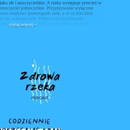
 jako złe i niszczycielskie. A rzeka występuje przecież w
niszczyciel jednocześnie. Przypisywanie wyłącznie
burza właściwe postrzeganie rzek, a co za tym idzie
ia czy ochrony rzek. Wpływa na oczekiwania
kalnej w stosunku do rzek i na oczekiwania co do
czytaj więcej +
 przez Wody Polskie czy administrację.
czy w ogóle można rzece nadać osobowość prawną? I
kiej rzeki. Czym jest sama woda i jak ją postrzegamy:
rawo? Dlaczego na poziomie deklaratywnym traktujemy
ej nie przekłada się to na praktykę i chronienie wód? Czy
y posiadać, możemy go mieć na własność, a wody nie –
m bytem.
, czym jest np. błękitna antropologia czy błękitna
wody, nie tylko w nasze procesy poznawcze, czyli to, w
 ale też jak o nich myślimy.
u relacji nas ludzi z innymi bytami, w tym wodą i
agę, że w naszym lądocentrycznym myśleniu wydaje
e tak naprawdę żyjemy na oceanie, czyli na wodzie.
e przez pryzmat wody pozwala nam myśleć procesualnie,
zynamy rozumieć jak woda w naszym życiu jest istotna.
 odcinka podcastu „Zdrowa rzeka”.