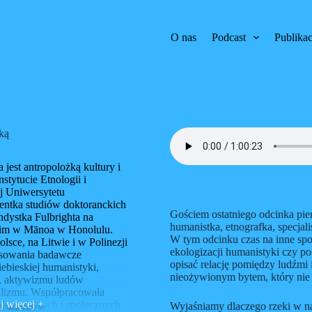
O nas
Podcast
Publikac
ką
jest antropolożką kultury i
stytucie Etnologii i
j Uniwersytetu
entka studiów doktoranckich
Gościem ostatniego odcinka pier
dystka Fulbrighta na
humanistka, etnografka, specjali
kim w Mānoa w Honolulu.
W tym odcinku czas na inne spo
lsce, na Litwie i w Polinezji
ekologizacji humanistyki czy p
resowania badawcze
opisać relację pomiędzy ludźmi i
iebieskiej humanistyki,
nieożywionym bytem, który nie 
ej, aktywizmu ludów
ializmu. Współpracowała
j więcej +
 kulturalnych i społecznych
Wyjaśniamy dlaczego rzeki w n