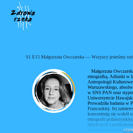
P
r
z
e
j
d
ź
d
o
t
S1 E15 Małgorzata Owczarska — Wszyscy jesteśmy rze
r
e
ś
Małgorzata Owczarska 
c
etnografką. Adiunkt w In
i
Antropologii Kulturowe
Warszawskiego, absolw
w SNS PAN oraz stypen
Uniwersytecie Hawajs
Prowadziła badania w Po
Francuskiej. Jej zainte
koncentrują się wokół n
etnografii polinezyjski
tubylczych i postkolon
czyta
również przy projektach