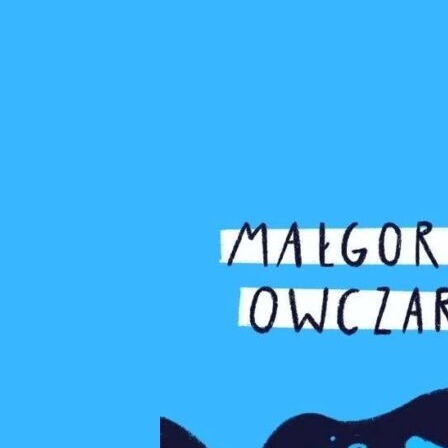
z organizacjami pozar
Polsce, Indiach i Belgi
NCN pt.: „Doświadczeni
zrównoważonej obecnoś
błękitnej antropologii”.