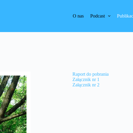
O nas
Podcast
Publikac
Raport do pobrania
Załącznik nr 1
Załącznik nr 2