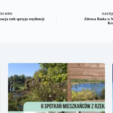
DNI
WPIS
NASTĘ
acja rzek sprzyja rezyliencji
Zdrowa Rzeka w M
Kra