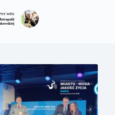
PNY
WPIS
etropolii
kowskiej