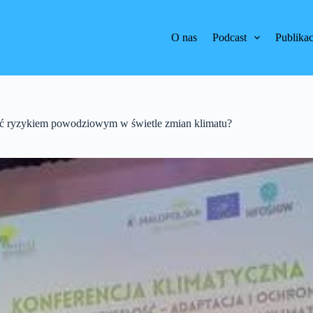
O nas
Podcast
Publikac
zać ryzykiem powodziowym w świetle zmian klimatu?