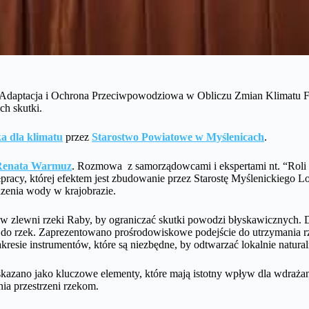
ć – Adaptacja i Ochrona Przeciwpowodziowa w Obliczu Zmian Klimatu
ch skutki.
a dla klimatu
przez
Starostwo Powiatowe w Myślenicach
.
Renata Warmuz
. Rozmowa z samorządowcami i ekspertami nt. “Roli p
racy, której efektem jest zbudowanie przez Starostę Myślenickiego 
dzenia wody w krajobrazie.
ji w zlewni rzeki Raby, by ograniczać skutki powodzi błyskawicznyc
 do rzek. Zaprezentowano prośrodowiskowe podejście do utrzymania rz
sie instrumentów, które są niezbędne, by odtwarzać lokalnie naturaln
skazano jako kluczowe elementy, które mają istotny wpływ dla wdraża
ia przestrzeni rzekom.