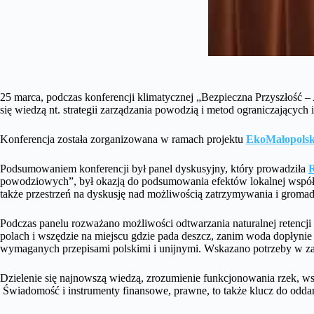
25 marca, podczas konferencji klimatycznej „Bezpieczna Przyszłoś
się wiedzą nt. strategii zarządzania powodzią i metod ograniczających i
Konferencja została zorganizowana w ramach projektu
EkoMałopolsk
Podsumowaniem konferencji był panel dyskusyjny, który prowadziła
powodziowych”, był okazją do podsumowania efektów lokalnej współp
także przestrzeń na dyskusję nad możliwością zatrzymywania i groma
Podczas panelu rozważano możliwości odtwarzania naturalnej retenc
polach i wszędzie na miejscu gdzie pada deszcz, zanim woda dopłynie
wymaganych przepisami polskimi i unijnymi. Wskazano potrzeby w zakre
Dzielenie się najnowszą wiedzą, zrozumienie funkcjonowania rzek, w
Świadomość i instrumenty finansowe, prawne, to także klucz do oddan