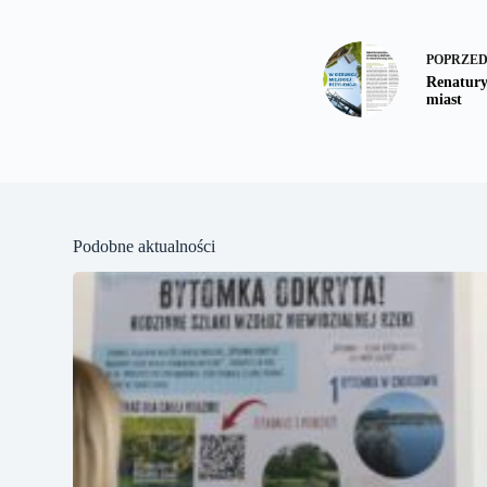
POPRZE
Renaturyz
miast
Podobne aktualności